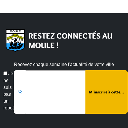
RESTEZ CONNECTÉS AU
MOULE !
Recevez chaque semaine l'actualité de votre ville
Email
Je
*
ne
suis
pas
un
robot
Veuillez laisser ce champ vide :