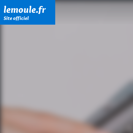
Menu principal
Contenu principal
Pied de page
lemoule.fr
Site officiel