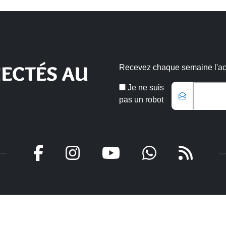
ECTÉS AU
Recevez chaque semaine l'actu
Email
Je ne suis
*
pas un robot
Veuillez laisser ce champ vide
aires
Intercommunal