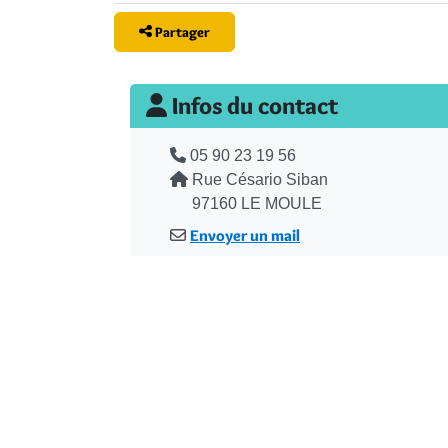
Partager
Infos du contact
Téléphone
05 90 23 19 56
Adresse
Rue Césario Siban
97160 LE MOULE
Envoyer un mail