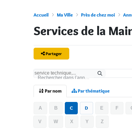
Accueil
Ma Ville
Près de chez moi
Annu
Services de la Mair
Partager
Rechercher
Rechercher dans l'annuaire
Par nom
Par thématique
C
D
A
B
E
F
V
W
X
Y
Z