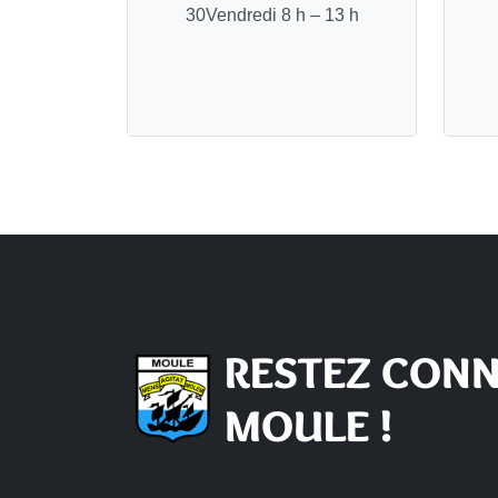
30Vendredi 8 h – 13 h
RESTEZ CONN
MOULE !