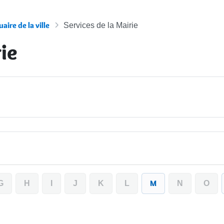
aire de la ville
Services de la Mairie
ie
M
G
H
I
J
K
L
N
O