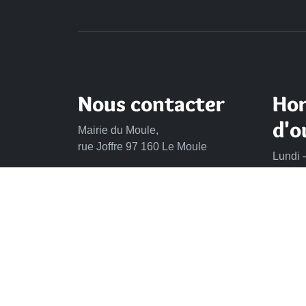
Nous contacter
Hor
d'o
Mairie du Moule,
rue Joffre 97 160 Le Moule
Lundi -
de 8h 
Tél.:
+590-(0)5.90.23.09.00
Mercre
Fax: +590-(0)5.90.23.68.73
Vendre
Envoyer un email
CONTACT
MENTIONS LÉGALES
POLITIQUE DE CONFI
PLAN DU SITE
GÉRER LES COOKIES