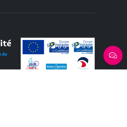
ité
n du
Tous les labels / logos
d
– 2026 © lemoule.fr | Tous droits réservés | Réalisé par
S I-SOLUTIONS