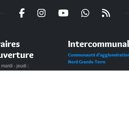
aires
Intercommunal
uverture
Communauté d’agglomératio
Nord Grande-Terre
 mardi - jeudi :
Nos sites
à 13h et de 14h à 17h
di : de 7h30 à 13h30
Portail des Médiathèques Nor
di : de 8h à 13h
Guadeloupe
DENTIALITÉ
ACCESSIBILITÉ : PARTIELLEMENT CONFORME
2022 
IPEO