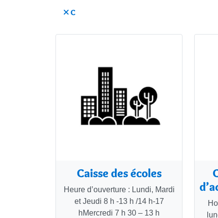
C
Caisse des écoles
d’a
Heure d’ouverture : Lundi, Mardi
et Jeudi 8 h -13 h /14 h-17
Hor
hMercredi 7 h 30 – 13 h
lun