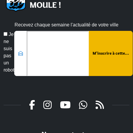
MOULE !
Recevez chaque semaine l'actualité de votre ville
Veuillez laisser ce champ vide :
Email
Je
*
ne
suis
pas
un
robot