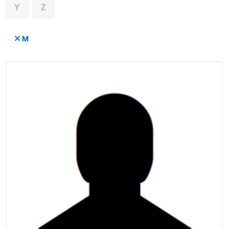
Y
Z
M