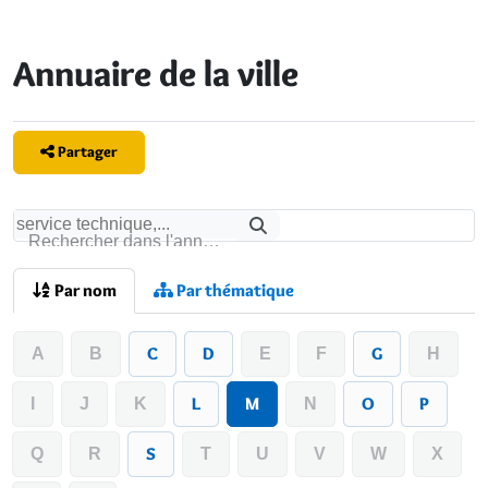
Annuaire de la ville
Partager
Rechercher
Rechercher dans l'annuaire
Par nom
Par thématique
C
D
G
A
B
E
F
H
L
M
O
P
I
J
K
N
S
Q
R
T
U
V
W
X