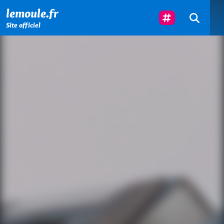
Menu principal
Contenu principal
Pied de page
Suivez-Nous
lemoule.fr
Site officiel