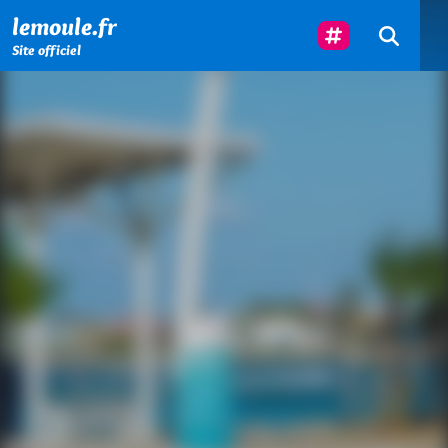
Menu principal
Contenu principal
Pied de page
Suivez-Nous
lemoule.fr
Site officiel