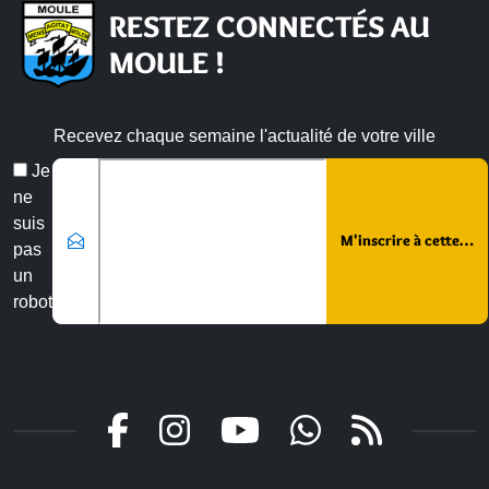
RESTEZ CONNECTÉS AU
MOULE !
Recevez chaque semaine l'actualité de votre ville
Veuillez laisser ce champ vide :
Email
Je
*
ne
suis
pas
un
robot