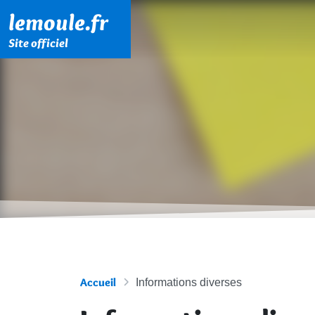
Menu principal
Contenu principal
Pied de page
lemoule.fr
Site officiel
Accueil
Informations diverses