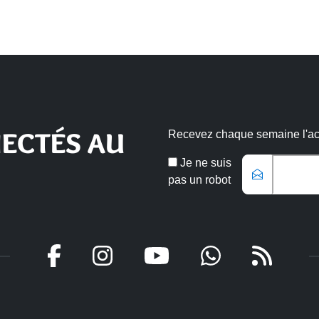
ECTÉS AU
Recevez chaque semaine l'actu
Email
Je ne suis
*
pas un robot
Veuillez laisser ce champ vide