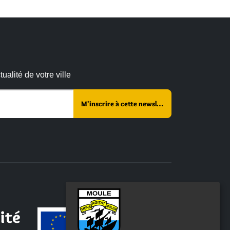
alité de votre ville
 :
ité