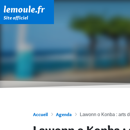
Menu principal
Contenu principal
Pied de page
lemoule.fr
Site officiel
Accueil
Agenda
Lawonn o Konba : arts de