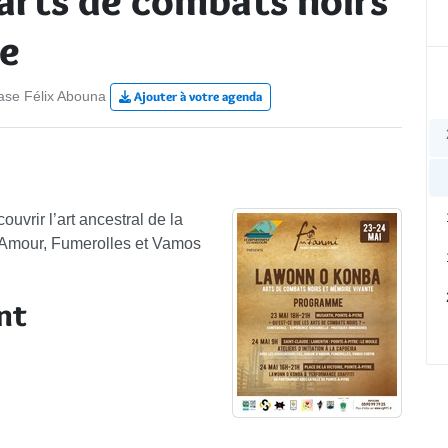
arts de combats noirs
te
se Félix Abouna
Ajouter à votre agenda
vrir l’art ancestral de la
’Amour, Fumerolles et Vamos
nt
Cal