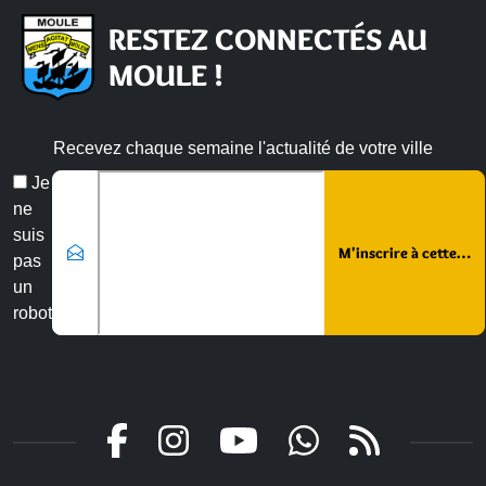
RESTEZ CONNECTÉS AU
MOULE !
Recevez chaque semaine l'actualité de votre ville
Veuillez laisser ce champ vide :
Email
Je
*
ne
suis
pas
un
robot