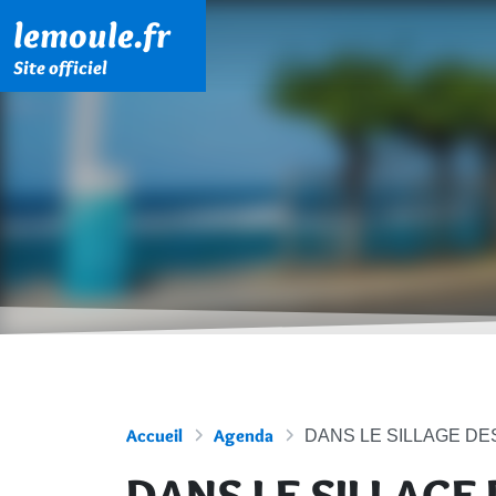
Menu principal
Contenu principal
Pied de page
lemoule.fr
Site officiel
Accueil
Agenda
DANS LE SILLAGE DE
DANS LE SILLAGE 