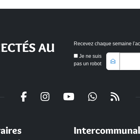
ECTÉS AU
Recevez chaque semaine l'actu
Veuillez laisse
Email
Je ne suis
*
pas un robot
aires
Intercommunal