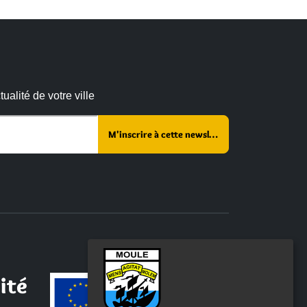
alité de votre ville
r ce champ vide :
ité