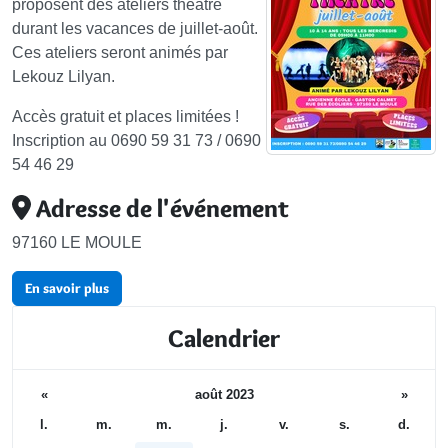
proposent des ateliers théâtre
durant les vacances de juillet-août.
Ces ateliers seront animés par
Lekouz Lilyan.
Accès gratuit et places limitées !
Inscription au 0690 59 31 73 / 0690
54 46 29
Adresse de l'événement
97160 LE MOULE
En savoir plus
Calendrier
«
août 2023
»
l.
m.
m.
j.
v.
s.
d.