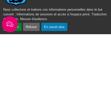
Nos sites
Nous collectons et traitons vos informations personnelles dans le but
Portail des Médiathèques Nord Guadeloupe
suivant :
Informations de sessions et accès à l'espace privé, Traduction
des pages, Mesure d'audience
.
Accepter
Refuser
En savoir plus
CONTACT
MENTIONS LÉGALES
POLITIQUE DE CONFIDENTIALITÉ
ACCESSIBILITÉ : PARTIELLEMENT CONFORME
PLAN DU SITE
GÉRER
LES COOKIES