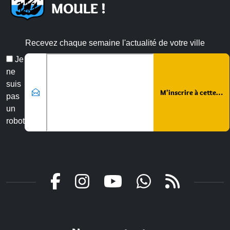
MOULE !
Recevez chaque semaine l'actualité de votre ville
Email
Je
*
ne
suis
pas
un
robot
Veuillez laisser ce champ vide :