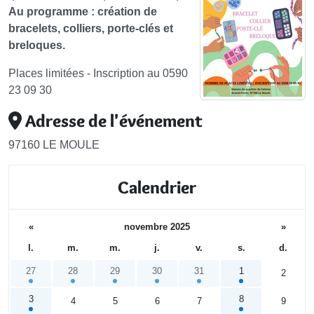
Au programme : création de
bracelets, colliers, porte-clés et
breloques.
Places limitées - Inscription au 0590
23 09 30
Adresse de l'événement
97160 LE MOULE
Calendrier
«
novembre 2025
»
l.
m.
m.
j.
v.
s.
d.
27
28
29
30
31
1
2
3
8
4
5
6
7
9