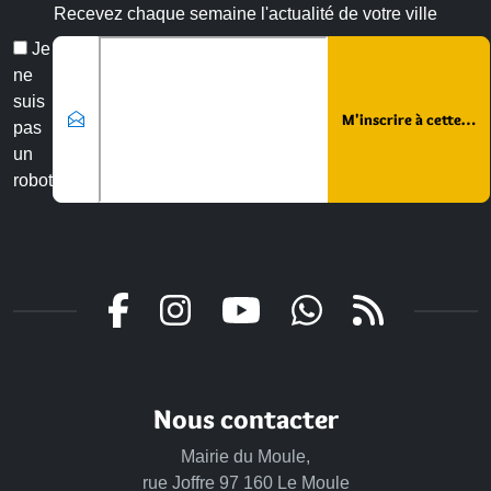
Recevez chaque semaine l'actualité de votre ville
Veuillez laisser ce champ vide :
Email
Je
*
ne
suis
pas
un
robot
Nous contacter
Mairie du Moule,
rue Joffre 97 160 Le Moule