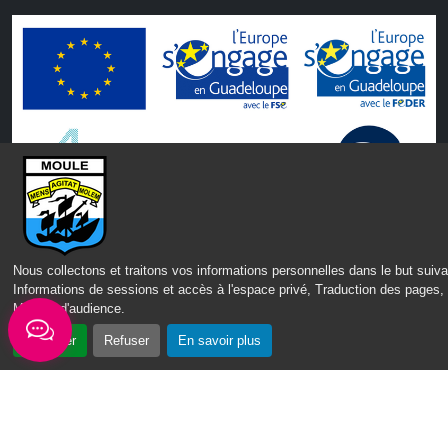
Nous collectons et traitons vos informations personnelles dans le but suiva
Informations de sessions et accès à l'espace privé, Traduction des pages,
Mesure d'audience
.
CONTACT
MENTIONS LÉGALES
POLITIQUE DE CONFIDENTIALITÉ
Accepter
Refuser
En savoir plus
ACCESSIBILITÉ : PARTIELLEMENT CONFORME
PLAN DU SITE
GÉRER
LES COOKIES
IPEOS I-
2022 – 2026 © lemoule.fr | Tous droits réservés | Réalisé par
SOLUTIONS