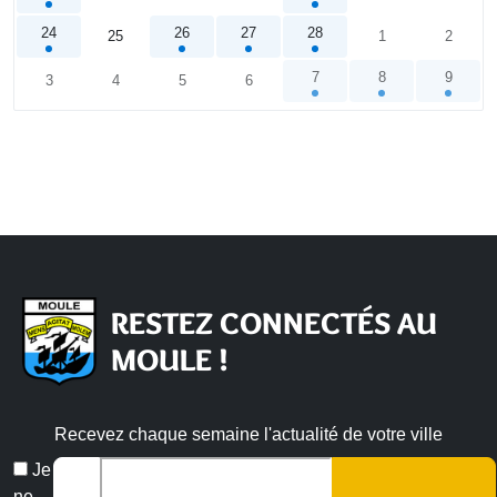
24
26
27
28
25
1
2
7
8
9
3
4
5
6
Calendrier
RESTEZ CONNECTÉS AU
MOULE !
Recevez chaque semaine l'actualité de votre ville
Veuillez laisser ce champ vide :
Email
Je
*
ne