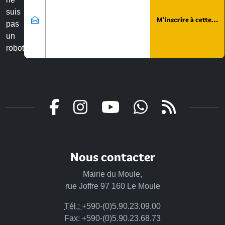
suis
pas
un
robot
Nous contacter
Mairie du Moule,
rue Joffre 97 160 Le Moule
Tél.:
+590-(0)5.90.23.09.00
Fax: +590-(0)5.90.23.68.73