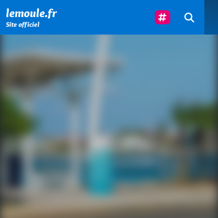
Menu principal
Contenu principal
Pied de page
Suivez-Nous
lemoule.fr
Site officiel