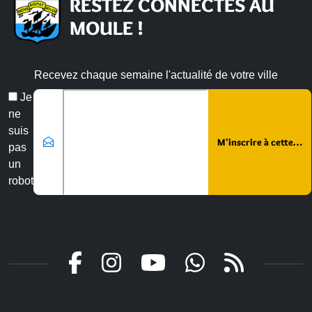
RESTEZ CONNECTÉS AU
MOULE !
Recevez chaque semaine l'actualité de votre ville
Veuillez laisser ce champ vide :
Email
Je
*
ne
suis
pas
un
robot