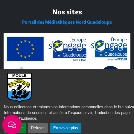
Nos sites
Portail des Médiathèques Nord Guadeloupe
Nous collectons et traitons vos informations personnelles dans le but suiva
Informations de sessions et accès à l'espace privé, Traduction des pages,
Mesure d'audience
.
CONTACT
MENTIONS LÉGALES
POLITIQUE DE CONFIDENTIALITÉ
Accepter
Refuser
En savoir plus
ACCESSIBILITÉ : PARTIELLEMENT CONFORME
PLAN DU SITE
GÉRER