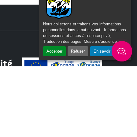
Nous collectons et traitons vos informations
personnelles dans le but suivant :
Informations
de sessions et accès à l'espace privé,
Traduction des pages, Mesure d'audience
.
Accepter
Refuser
En savoir plus
ité
n du
Tous les labels / logos
d