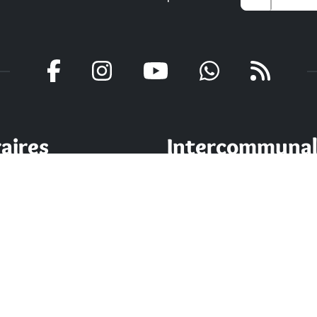
aires
Intercommunal
uverture
Communauté d’agglomératio
Nord Grande-Terre
 mardi - jeudi :
Nos sites
à 13h et de 14h à 17h
di : de 7h30 à 13h30
Portail des Médiathèques Nor
di : de 8h à 13h
Guadeloupe