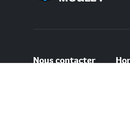
Nous contacter
Hor
d'o
Mairie du Moule,
rue Joffre 97 160 Le Moule
Lundi -
de 8h 
Tél.:
+590-(0)5.90.23.09.00
Mercre
Fax: +590-(0)5.90.23.68.73
Vendre
Envoyer un email