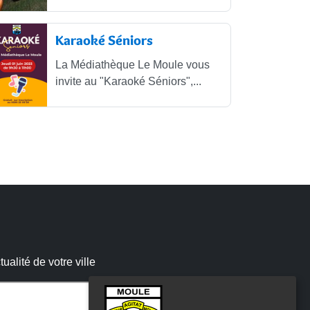
Karaoké Séniors
La Médiathèque Le Moule vous
invite au "Karaoké Séniors",...
alité de votre ville
r ce champ vide :