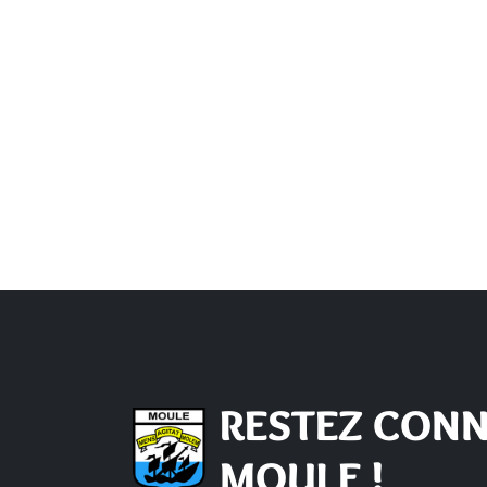
RESTEZ CONN
MOULE !