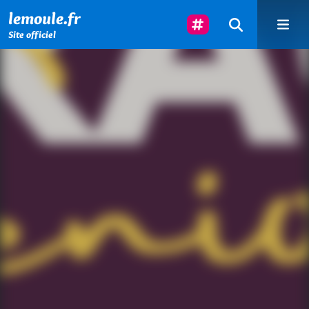
Menu principal
Contenu principal
Pied de page
Suivez-Nous
lemoule.fr
Site officiel