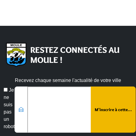
RESTEZ CONNECTÉS AU
MOULE !
Recevez chaque semaine l'actualité de votre ville
Email
Je
*
ne
suis
pas
un
robot
Veuillez laisser ce champ vide :