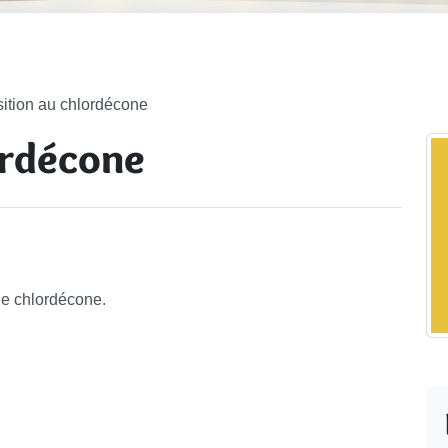
ition au chlordécone
ordécone
 le chlordécone.