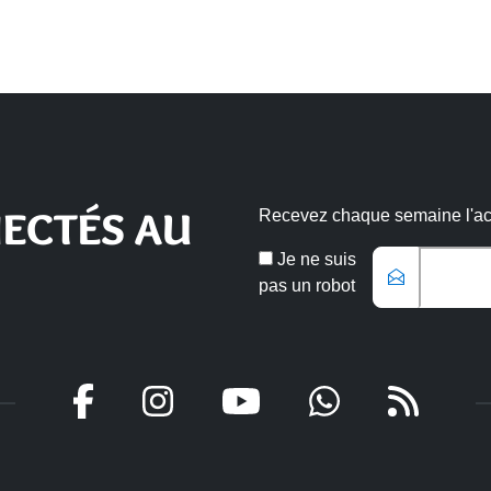
ECTÉS AU
Recevez chaque semaine l'actu
Veuillez laisse
Email
Je ne suis
*
pas un robot