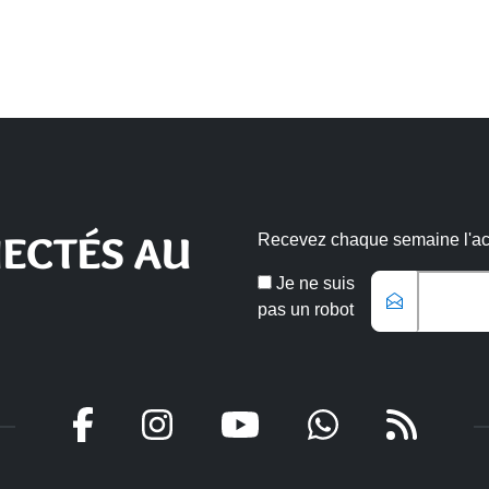
ECTÉS AU
Recevez chaque semaine l'actu
Veuillez laisse
Email
Je ne suis
*
pas un robot