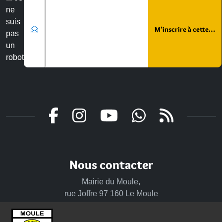
ne
suis
pas
un
robot
Veuillez laisser ce champ vide :
Nous contacter
Mairie du Moule,
rue Joffre 97 160 Le Moule
Tél.:
+590-(0)5.90.23.09.00