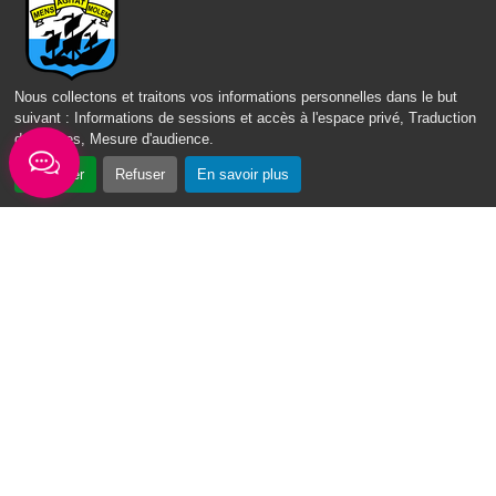
Fax: +590-(0)5.90.23.68.73
Envoyer un email
Nous collectons et traitons vos informations personnelles dans le but
Horaires d'ouverture
suivant :
Informations de sessions et accès à l'espace privé, Traduction
des pages, Mesure d'audience
.
Lundi - mardi - jeudi :
de 8h à 13h et de 14h à 17h
Accepter
Refuser
En savoir plus
Mercredi : de 7h30 à 13h30
Vendredi : de 8h à 13h
Intercommunalité
Communauté d’agglomération du Nord Grande-Terre
Nos sites
Portail des Médiathèques Nord Guadeloupe