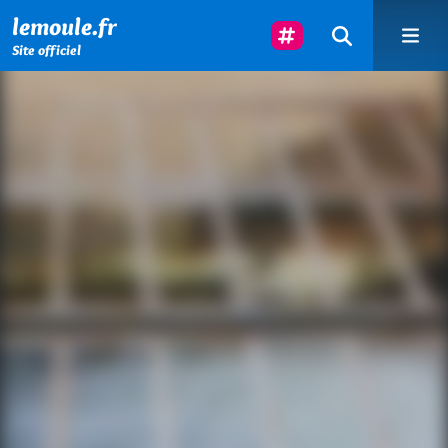
Menu principal
Contenu principal
Pied de page
Suivez-Nous
lemoule.fr
Site officiel