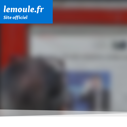
Menu principal
Contenu principal
Pied de page
lemoule.fr
Site officiel