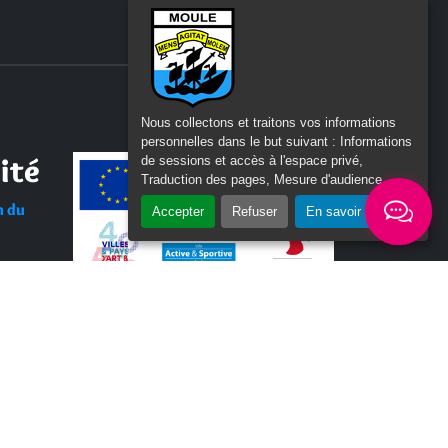
Nous collectons et traitons vos informations
personnelles dans le but suivant :
Informations
ité
de sessions et accès à l'espace privé,
Traduction des pages, Mesure d'audience
.
n du
Accepter
Refuser
En savoir plus
Tous les labels / logos
d
– 2026 © lemoule.fr | Tous droits réservés | Réalisé par
S I-SOLUTIONS