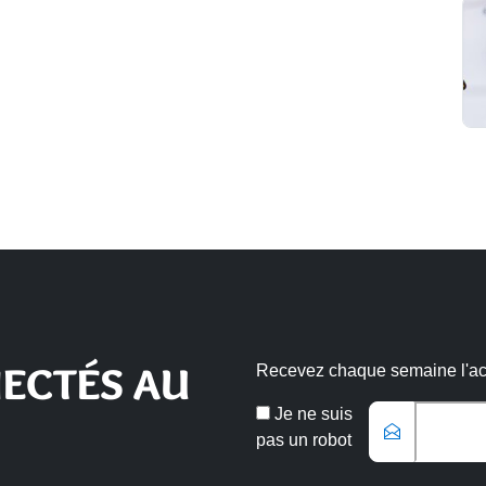
ECTÉS AU
Recevez chaque semaine l'actu
Email
Je ne suis
*
pas un robot
Veuillez laisser ce champ vide