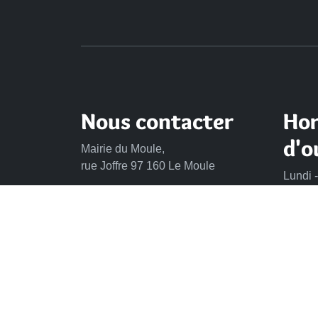
Nous contacter
Hor
d'o
Mairie du Moule,
rue Joffre 97 160 Le Moule
Lundi -
de 8h 
Tél.:
+590-(0)5.90.23.09.00
Mercre
Fax: +590-(0)5.90.23.68.73
Vendre
Envoyer un email
CONTACT
MENTIONS LÉGALES
POLITIQUE DE CONFI
PLAN DU SITE
GÉRER LES COOKIES