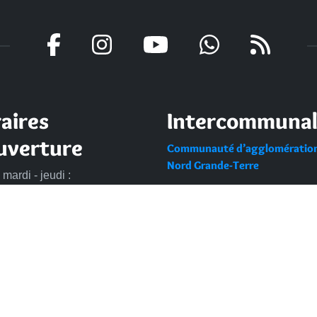
aires
Intercommunal
uverture
Communauté d’agglomératio
Nord Grande-Terre
 mardi - jeudi :
Nos sites
à 13h et de 14h à 17h
di : de 7h30 à 13h30
Portail des Médiathèques Nor
di : de 8h à 13h
Guadeloupe
DENTIALITÉ
ACCESSIBILITÉ : PARTIELLEMENT CONFORME
2022 
IPEO