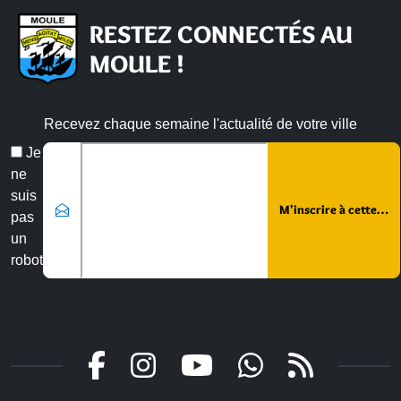
RESTEZ CONNECTÉS AU
MOULE !
Recevez chaque semaine l'actualité de votre ville
Veuillez laisser ce champ vide :
Email
Je
*
ne
suis
pas
un
robot