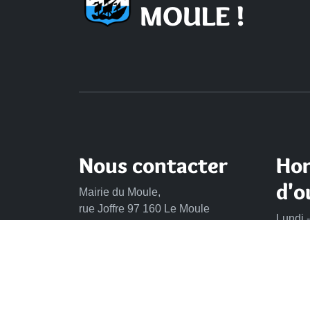
MOULE !
Nous contacter
Hor
d'o
Mairie du Moule,
rue Joffre 97 160 Le Moule
Lundi -
de 8h 
Tél.:
+590-(0)5.90.23.09.00
Mercre
Fax: +590-(0)5.90.23.68.73
Vendre
Envoyer un email