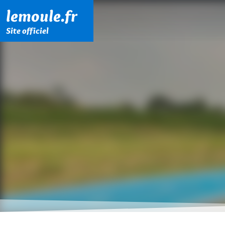
Menu principal
Contenu principal
Pied de page
lemoule.fr
Site officiel