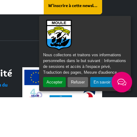
r ce champ vide :
Nous collectons et traitons vos informations
personnelles dans le but suivant :
Informations
de sessions et accès à l'espace privé,
ité
Traduction des pages, Mesure d'audience
.
Accepter
Refuser
En savoir plus
n du
Tous les labels / logos
d