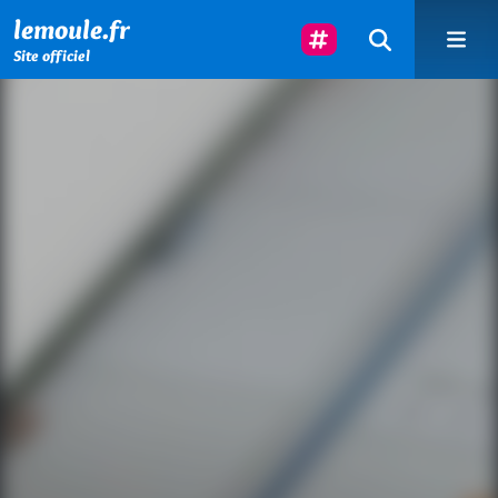
Menu principal
Contenu principal
Pied de page
Suivez-Nous
lemoule.fr
Site officiel