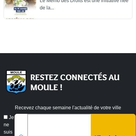
Le Mémo des Droits est une initiative née
de la...
RESTEZ CONNECTÉS AU
MOULE !
Recevez chaque semaine l'actualité de votre ville
Email
Je
*
ne
suis