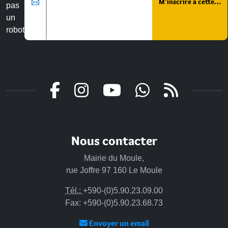
pas
un
robot
Veuillez laisser ce champ vide :
Nous contacter
Mairie du Moule,
rue Joffre 97 160 Le Moule
Tél.:
+590-(0)5.90.23.09.00
Fax: +590-(0)5.90.23.68.73
Envoyer un email