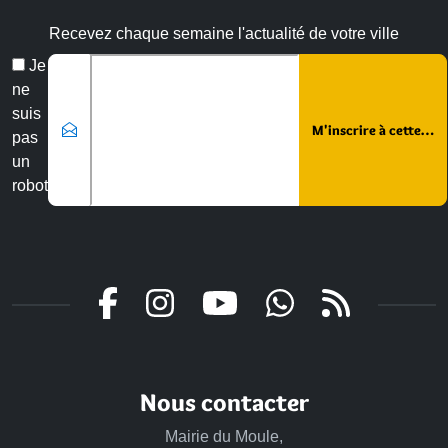
Recevez chaque semaine l'actualité de votre ville
Email
Je
*
ne
suis
pas
un
robot
Veuillez laisser ce champ vide :
Nous contacter
Mairie du Moule,