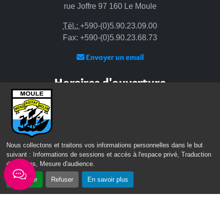
rue Joffre 97 160 Le Moule
Tél.:
+590-(0)5.90.23.09.00
Fax: +590-(0)5.90.23.68.73
Envoyer un email
Horaires d'ouverture
Lundi - mardi - jeudi :
de 8h à 13h et de 14h à 17h
Mercredi : de 7h30 à 13h30
Vendredi : de 8h à 13h
Nous collectons et traitons vos informations personnelles dans le but
suivant :
Informations de sessions et accès à l'espace privé, Traduction
Intercommunalité
des pages, Mesure d'audience
.
Communauté d’agglomération du Nord Grande-Terre
Accepter
Refuser
En savoir plus
Nos sites
Portail des Médiathèques Nord Guadeloupe