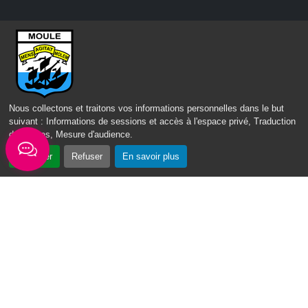
Nous contacter
Mairie du Moule,
rue Joffre 97 160 Le Moule
Tél.:
+590-(0)5.90.23.09.00
Nous collectons et traitons vos informations personnelles dans le but
suivant :
Informations de sessions et accès à l'espace privé, Traduction
Fax: +590-(0)5.90.23.68.73
des pages, Mesure d'audience
.
Envoyer un email
Accepter
Refuser
En savoir plus
Horaires d'ouverture
Lundi - mardi - jeudi :
de 8h à 13h et de 14h à 17h
Mercredi : de 7h30 à 13h30
Vendredi : de 8h à 13h
Intercommunalité