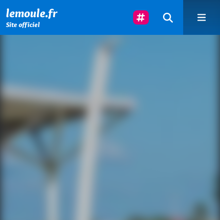
Menu principal
Contenu principal
Pied de page
Suivez-Nous
lemoule.fr
Site officiel