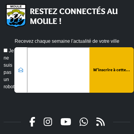
RESTEZ CONNECTÉS AU
MOULE !
Recevez chaque semaine l'actualité de votre ville
Email
Je
*
ne
suis
pas
un
robot
Veuillez laisser ce champ vide :