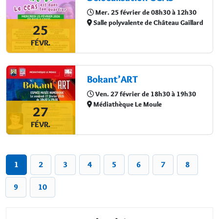
Mer. 25 février de 08h30 à 12h30
Salle polyvalente de Château Gaillard
25
FÉVR.
Bokant’ART
Ven. 27 février de 18h30 à 19h30
Médiathèque Le Moule
27
FÉVR.
1
2
3
4
5
6
7
8
9
10