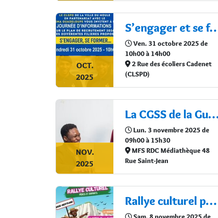
S’engager et se former : les opportun
Ven. 31 octobre 2025 de
10h00 à 14h00
2 Rue des écoliers Cadenet
OCT.
(CLSPD)
2025
La CGSS de la Guadeloupe à la rencontre des employeurs et travailleurs indépendants du Nord Gr
Lun. 3 novembre 2025 de
09h00 à 15h30
MFS RDC Médiathèque 48
NOV.
Rue Saint-Jean
2025
Rallye culturel pères et enfants
Sam. 8 novembre 2025 de