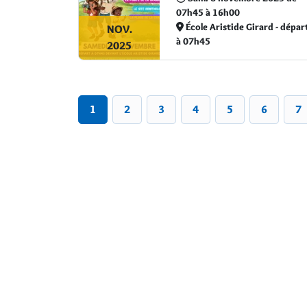
07h45 à 16h00
École Aristide Girard - dépar
NOV.
à 07h45
2025
1
2
3
4
5
6
7