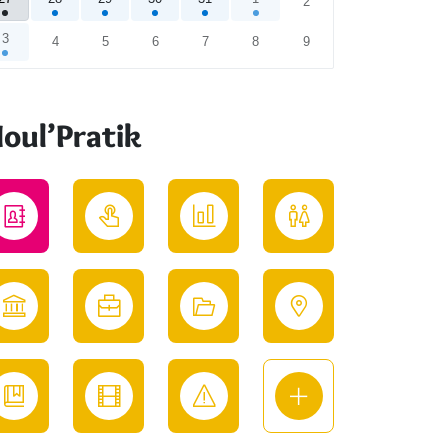
2
3
4
5
6
7
8
9
endrier
oul’Pratik