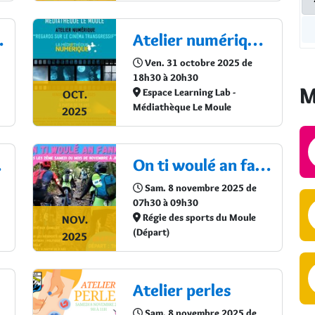
ités du RSMA
Atelier numérique : "Regards sur le cinéma transgressif"
Cal
Ven. 31 octobre 2025 de
18h30 à 20h30
M
Espace Learning Lab -
OCT.
Médiathèque Le Moule
2025
ande-Terre
On ti woulé an fanmi
Sam. 8 novembre 2025 de
07h30 à 09h30
Régie des sports du Moule
NOV.
(Départ)
2025
Atelier perles
Sam. 8 novembre 2025 de