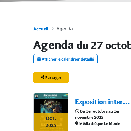
Accueil
Agenda
Agenda
du 27 octo
Afficher le calendrier détaillé
Partager
Exposition interactive : "Lux in Tenebris"
Du 1er octobre au 1er
novembre 2025
OCT.
Médiathèque Le Moule
2025