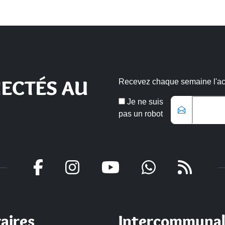
ECTÉS AU
Recevez chaque semaine l'actu
Email
Je ne suis
*
pas un robot
Veuillez laisser ce champ vide
aires
Intercommunal