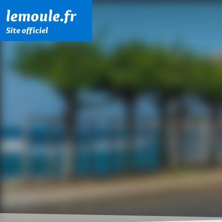
Menu principal
Contenu principal
Pied de page
lemoule.fr
Site officiel