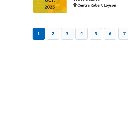
OCT.
Centre Robert Loyson
2025
1
2
3
4
5
6
7