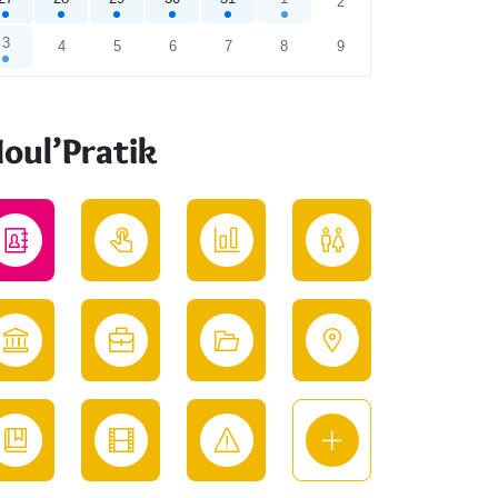
2
3
4
5
6
7
8
9
endrier
oul’Pratik