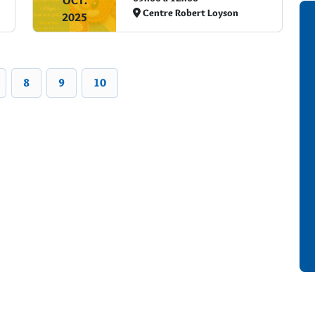
OCT.
Centre Robert Loyson
2025
8
9
10