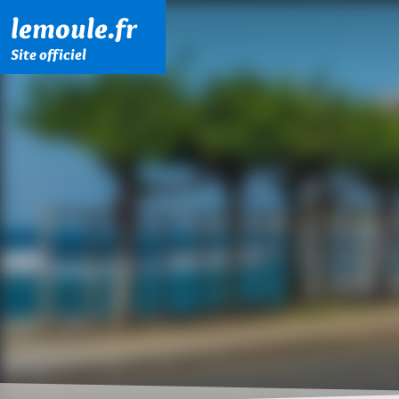
Menu principal
Contenu principal
Pied de page
lemoule.fr
Site officiel