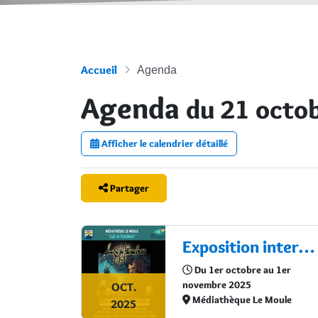
Accueil
Agenda
Agenda
du 21 octo
Afficher le calendrier détaillé
Partager
Exposition interactive : "Lux in Tenebris"
Du 1er octobre au 1er
novembre 2025
OCT.
Médiathèque Le Moule
2025