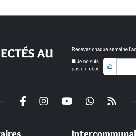
ECTÉS AU
Recevez chaque semaine l'actu
Veuillez laisse
Email
Je ne suis
*
pas un robot
aires
Intercommunal