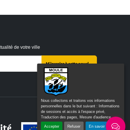
alité de votre ville
r ce champ vide :
Nous collectons et traitons vos informations
personnelles dans le but suivant :
Informations
de sessions et accès à l'espace privé,
Traduction des pages, Mesure d'audience
.
ité
Accepter
Refuser
En savoir plus