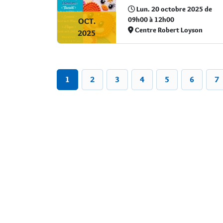
Lun. 20 octobre 2025 de
09h00 à 12h00
OCT.
Centre Robert Loyson
2025
1
2
3
4
5
6
7