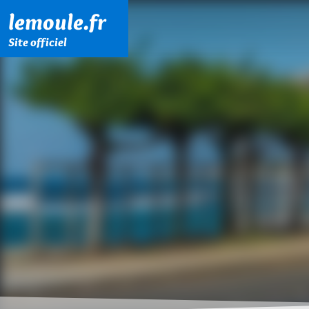
Menu principal
Contenu principal
Pied de page
lemoule.fr
Site officiel