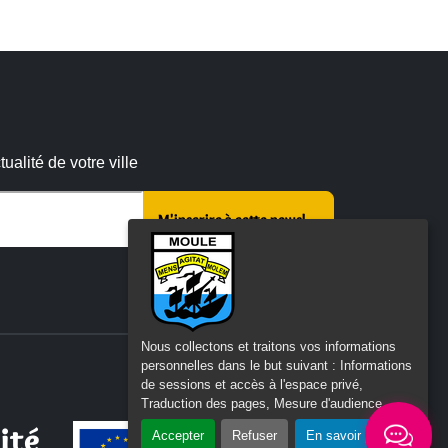
alité de votre ville
r ce champ vide :
Nous collectons et traitons vos informations
personnelles dans le but suivant :
Informations
de sessions et accès à l'espace privé,
Traduction des pages, Mesure d'audience
.
ité
Accepter
Refuser
En savoir plus