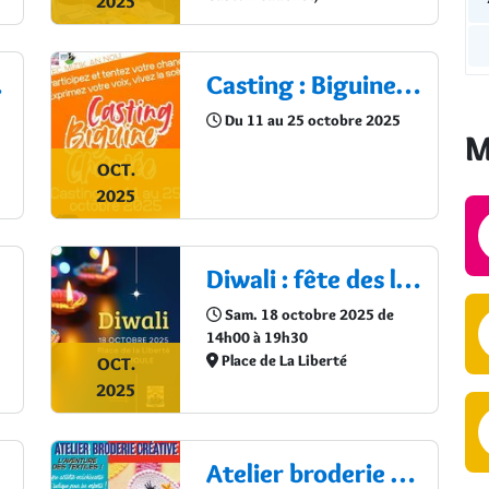
2025
re !
Casting : Biguine Chantée
Cal
Du 11 au 25 octobre 2025
M
OCT.
2025
Diwali : fête des lumières
Sam. 18 octobre 2025 de
14h00 à 19h30
Place de La Liberté
OCT.
2025
Atelier broderie créative : L’aventure des textiles !