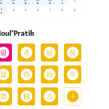
2
3
4
5
6
7
8
9
endrier
oul’Pratik