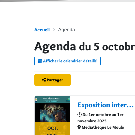
Accueil
Agenda
Agenda
du 5 octob
Afficher le calendrier détaillé
Partager
Exposition interactive : "Lux in Tenebris"
Du 1er octobre au 1er
novembre 2025
Médiathèque Le Moule
OCT.