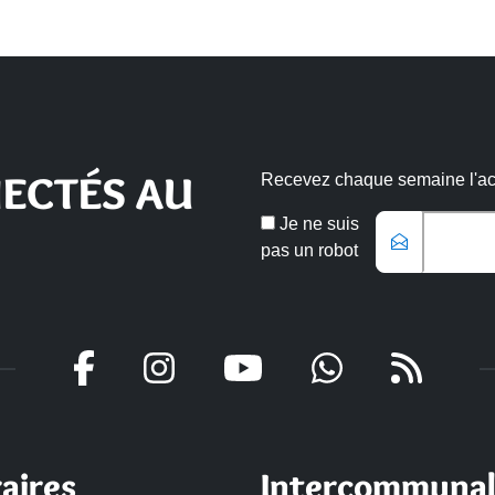
ECTÉS AU
Recevez chaque semaine l'actu
Veuillez laisse
Email
Je ne suis
*
pas un robot
aires
Intercommunal