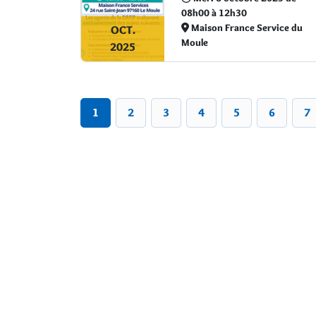
08h00 à 12h30
Maison France Service du
OCT.
Moule
2025
1
2
3
4
5
6
7