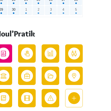
29
30
1
2
3
4
5
endrier
oul’Pratik