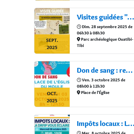
Visites guidées "Le Moule amérindien"
Dim. 28 septembre 2025 de
06h30 à 08h30
Parc archéologique Ouatibi-
SEPT.
Tibi
2025
Don de sang : rendez-vous le 03 octobre !
Ven. 3 octobre 2025 de
08h00 à 12h30
Place de l’Église
OCT.
2025
Impôts locaux : La DRFIP vous éclai
Mer. 8 octobre 2025 de