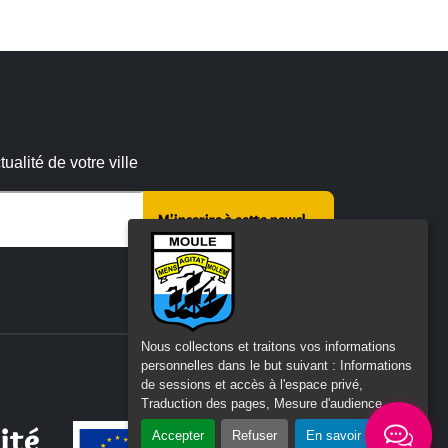
alité de votre ville
r ce champ vide :
Nous collectons et traitons vos informations
personnelles dans le but suivant :
Informations
de sessions et accès à l'espace privé,
Traduction des pages, Mesure d'audience
.
ité
Accepter
Refuser
En savoir plus