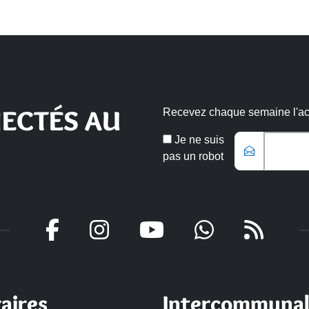
ECTÉS AU
Recevez chaque semaine l'actu
Veuillez laisse
Email
Je ne suis
*
pas un robot
aires
Intercommunal