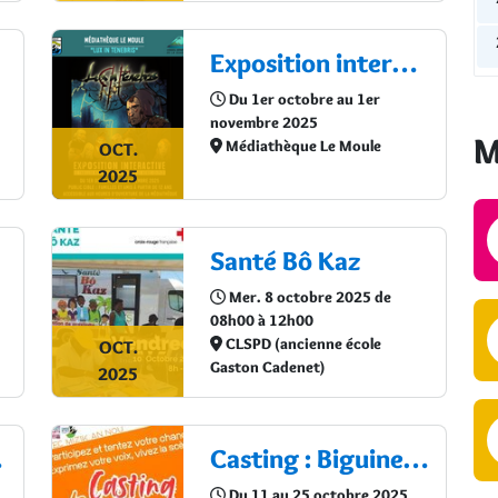
Exposition interactive : "Lux in Tenebris"
Cal
Du 1er octobre au 1er
novembre 2025
M
Médiathèque Le Moule
OCT.
2025
Santé Bô Kaz
Mer. 8 octobre 2025 de
08h00 à 12h00
CLSPD (ancienne école
OCT.
Gaston Cadenet)
2025
re !
Casting : Biguine Chantée
Du 11 au 25 octobre 2025