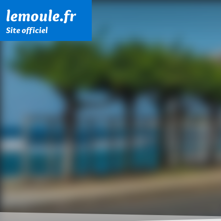
Menu principal
Contenu principal
Pied de page
lemoule.fr
Site officiel