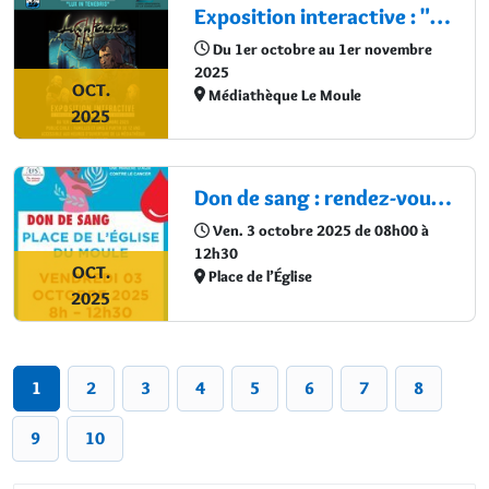
Exposition interactive : "Lux in Tenebris"
Du 1er octobre au 1er novembre
2025
OCT.
Médiathèque Le Moule
2025
Don de sang : rendez-vous le 03 octobre !
Ven. 3 octobre 2025 de 08h00 à
12h30
OCT.
Place de l’Église
2025
1
2
3
4
5
6
7
8
9
10