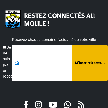
RESTEZ CONNECTÉS AU
MOULE !
Recevez chaque semaine l'actualité de votre ville
Veuillez laisser ce champ vide :
Email
Je
*
ne
suis
pas
un
robot