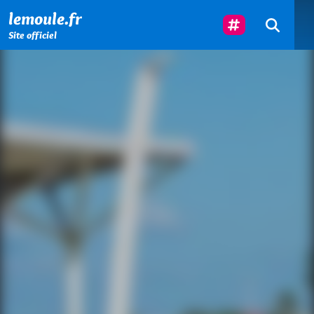
Menu principal
Contenu principal
Pied de page
Suivez-Nous
lemoule.fr
Site officiel