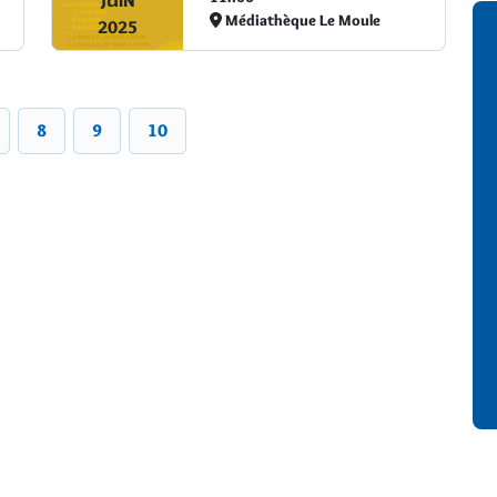
JUIN
Médiathèque Le Moule
2025
8
9
10