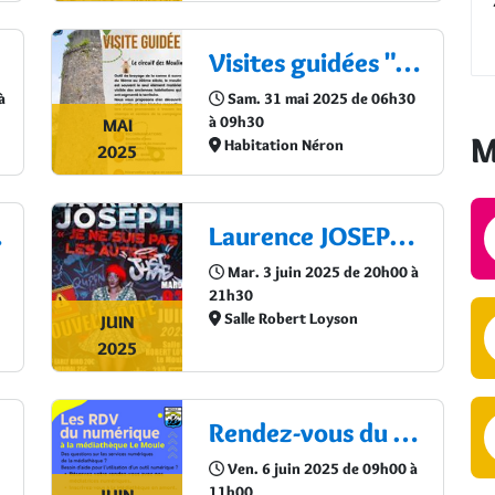
Visites guidées "Le circuit des Moulins"
Cal
à
Sam. 31 mai 2025 de 06h30
à 09h30
MAI
M
Habitation Néron
2025
nts
Laurence JOSEPH JE NE SUIS PAS LES AUTRES, JUST ME
Mar. 3 juin 2025 de 20h00 à
21h30
Salle Robert Loyson
JUIN
2025
Rendez-vous du Numérique
Ven. 6 juin 2025 de 09h00 à
11h00