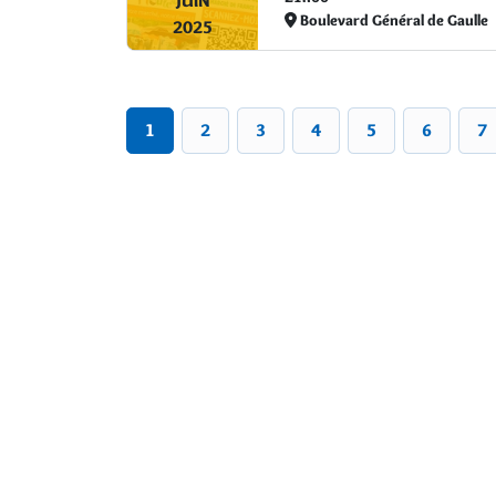
JUIN
Boulevard Général de Gaulle
2025
1
2
3
4
5
6
7