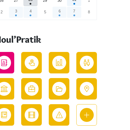
26
27
29
30
1
3
4
6
7
2
5
8
endrier
oul’Pratik