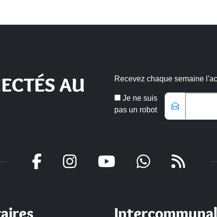
ECTÉS AU
Recevez chaque semaine l'actu
Email
Je ne suis
*
pas un robot
Veuillez laisser ce champ vide
aires
Intercommunal