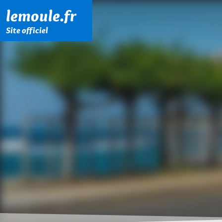
Menu principal
Contenu principal
Pied de page
lemoule.fr
Site officiel