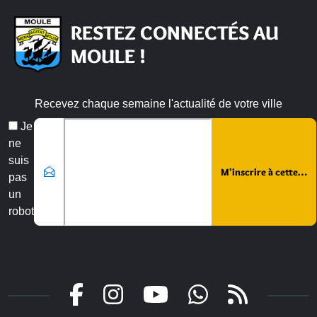
RESTEZ CONNECTÉS AU
MOULE !
Recevez chaque semaine l'actualité de votre ville
Email
Je
*
ne
suis
pas
un
robot
Veuillez laisser ce champ vide :