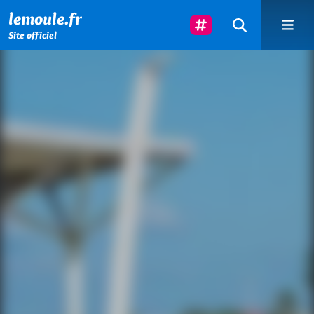
Menu principal
Contenu principal
Pied de page
Suivez-Nous
lemoule.fr
Site officiel