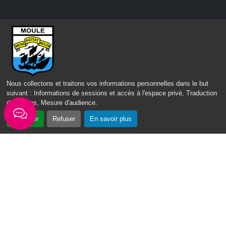
Nous contacter
Mairie du Moule,
rue Joffre 97 160 Le Moule
Tél.:
+590-(0)5.90.23.09.00
Nous collectons et traitons vos informations personnelles dans le but
suivant :
Informations de sessions et accès à l'espace privé, Traduction
Fax: +590-(0)5.90.23.68.73
des pages, Mesure d'audience
.
Envoyer un email
Accepter
Refuser
En savoir plus
Horaires d'ouverture
Lundi - mardi - jeudi :
de 8h à 13h et de 14h à 17h
Mercredi : de 7h30 à 13h30
Vendredi : de 8h à 13h
Intercommunalité