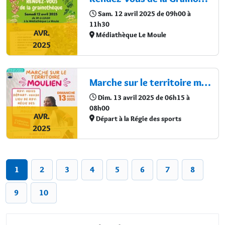
Sam. 12 avril 2025 de 09h00 à
11h30
AVR.
Médiathèque Le Moule
2025
Marche sur le territoire moulien
Dim. 13 avril 2025 de 06h15 à
08h00
AVR.
Départ à la Régie des sports
2025
1
2
3
4
5
6
7
8
9
10