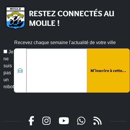
RESTEZ CONNECTÉS AU
MOULE !
Recevez chaque semaine l'actualité de votre ville
Veuillez laisser ce champ vide :
Email
Je
*
ne
suis
pas
un
robot