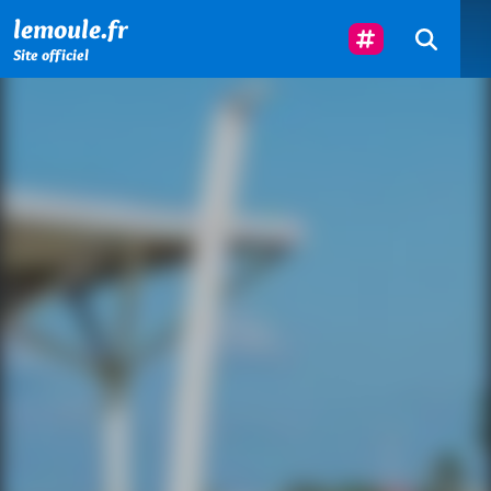
Menu principal
Contenu principal
Pied de page
Suivez-Nous
lemoule.fr
Site officiel