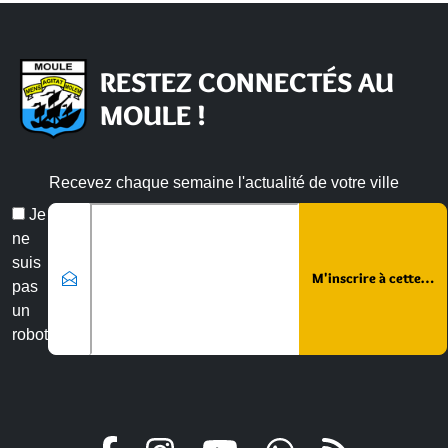
RESTEZ CONNECTÉS AU
MOULE !
Recevez chaque semaine l'actualité de votre ville
Veuillez laisser ce champ vide :
Email
Je
*
ne
suis
pas
un
robot