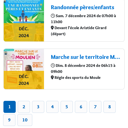
Randonnée pères/enfants
Sam. 7 décembre 2024 de 07h00 à
11h00
Devant l’école Aristide Girard
DÉC.
(départ)
2024
Marche sur le territoire Moulien
Dim. 8 décembre 2024 de 06h15 à
09h00
DÉC.
Régie des sports du Moule
2024
1
2
3
4
5
6
7
8
9
10