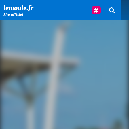
Menu principal
Contenu principal
Pied de page
Suivez-Nous
lemoule.fr
Site officiel