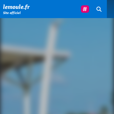
Menu principal
Contenu principal
Pied de page
Suivez-Nous
lemoule.fr
Site officiel