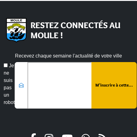
RESTEZ CONNECTÉS AU
MOULE !
Recevez chaque semaine l'actualité de votre ville
Veuillez laisser ce champ vide :
Email
Je
*
ne
suis
pas
un
robot