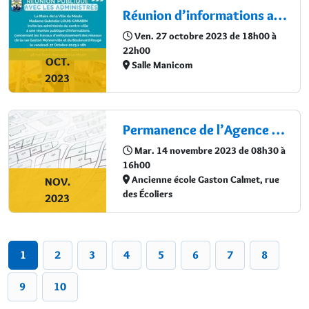
Réunion d’informations avec les administrés du centre-ville - Enfouissement des réseaux de la rue Gaston Monnerville et du Boulevard Rougé
Ven. 27 octobre 2023 de 18h00 à
22h00
OCT.
Salle Manicom
2023
Permanence de l’Agence des 50 pas géométriques
Mar. 14 novembre 2023 de 08h30 à
16h00
Ancienne école Gaston Calmet, rue
NOV.
des Écoliers
2023
1
2
3
4
5
6
7
8
9
10