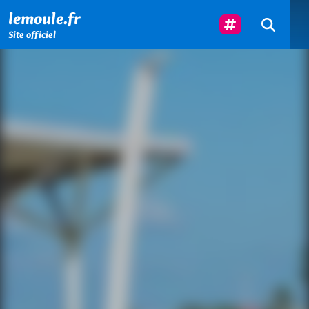
Menu principal
Contenu principal
Pied de page
Suivez-Nous
lemoule.fr
Site officiel