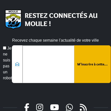
RESTEZ CONNECTÉS AU
MOULE !
Recevez chaque semaine l'actualité de votre ville
Veuillez laisser ce champ vide :
Email
Je
*
ne
suis
pas
un
robot