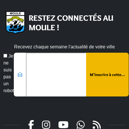
RESTEZ CONNECTÉS AU
MOULE !
Recevez chaque semaine l'actualité de votre ville
Veuillez laisser ce champ vide :
Email
Je
*
ne
suis
pas
un
robot