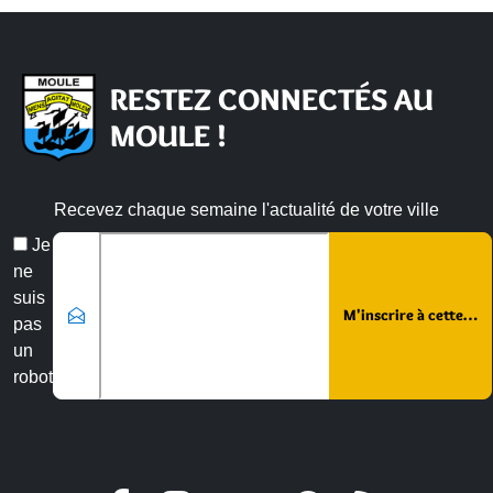
RESTEZ CONNECTÉS AU
MOULE !
Recevez chaque semaine l'actualité de votre ville
Veuillez laisser ce champ vide :
Email
Je
*
ne
suis
pas
un
robot