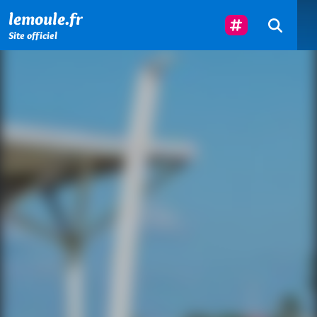
Menu principal
Contenu principal
Pied de page
Suivez-Nous
lemoule.fr
Site officiel