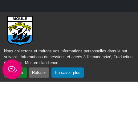
Nous contacter
Mairie du Moule,
rue Joffre 97 160 Le Moule
Tél.:
+590-(0)5.90.23.09.00
Nous collectons et traitons vos informations personnelles dans le but
suivant :
Informations de sessions et accès à l'espace privé, Traduction
Fax: +590-(0)5.90.23.68.73
des pages, Mesure d'audience
.
Envoyer un email
Accepter
Refuser
En savoir plus
Horaires d'ouverture
Lundi - mardi - jeudi :
de 8h à 13h et de 14h à 17h
Mercredi : de 7h30 à 13h30
Vendredi : de 8h à 13h
Intercommunalité