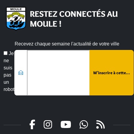
RESTEZ CONNECTÉS AU
MOULE !
Recevez chaque semaine l'actualité de votre ville
Email
Je
*
ne
suis
pas
un
robot
Veuillez laisser ce champ vide :