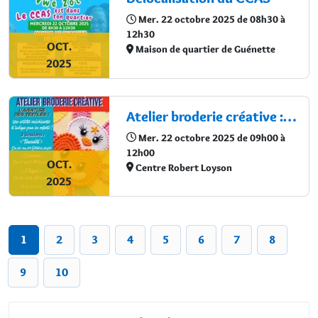
Mer. 22 octobre 2025 de 08h30 à
12h30
OCT.
Maison de quartier de Guénette
2025
Atelier broderie créative : L’aventure des textiles !
Mer. 22 octobre 2025 de 09h00 à
12h00
OCT.
Centre Robert Loyson
2025
1
2
3
4
5
6
7
8
9
10