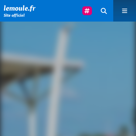
Menu principal
Contenu principal
Pied de page
Suivez-Nous
lemoule.fr
Site officiel