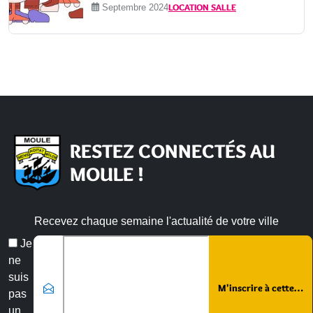
LOCATION SALLE
Septembre 2024
RESTEZ CONNECTÉS AU
MOULE !
Recevez chaque semaine l'actualité de votre ville
Veuillez laisser ce champ vide :
Email
Je
*
ne
suis
pas
un