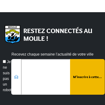
RESTEZ CONNECTÉS AU
MOULE !
Recevez chaque semaine l'actualité de votre ville
Veuillez laisser ce champ vide :
Email
Je
*
ne
suis
pas
un
robot